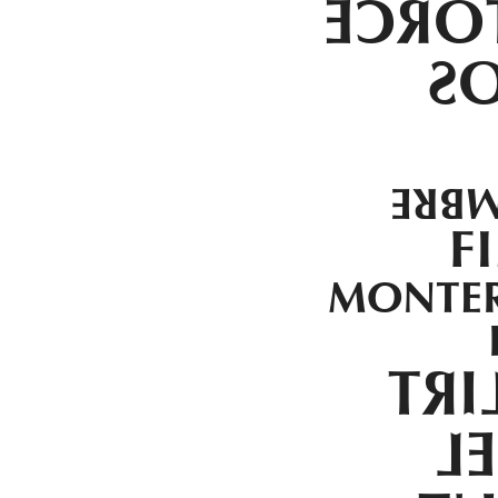
SIETE
S
17.N
F
MONTER
TEE
EZ