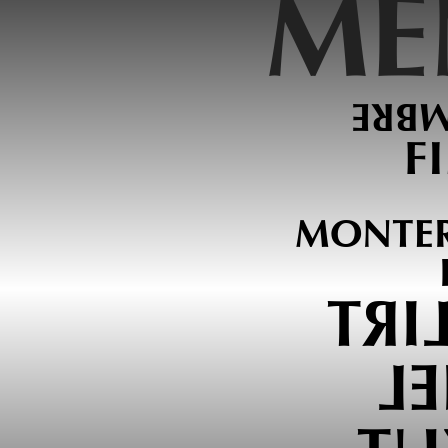
ME
17.N
F
MONTER
TEE
EZ