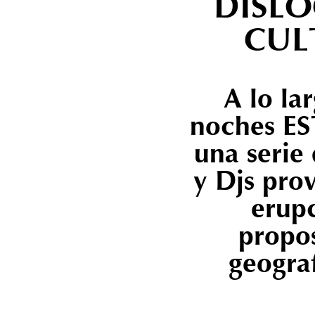
DISLO
CUL
A lo la
noches E
una serie
y Djs prov
erup
propos
geograf