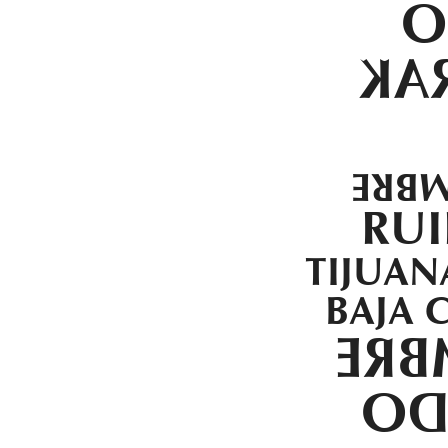
W
NE
10.N
RU
TIJUAN
BAJA 
DJ 
AP