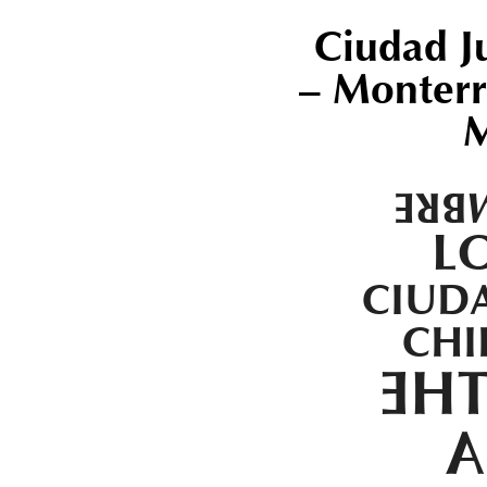
Ciudad Ju
– Monterr
M
3.N
L
CIUDA
CH
MO