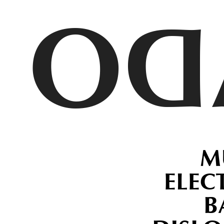
ES
M
ELEC
B